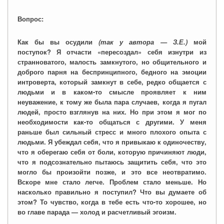
Вопрос:
Как бы вы осудили
(так у автора — З.Е.)
мой
поступок?
Я отчасти «пересоздал» себя изнутри из
странноватого, малость замкнутого, но общительного и
доброго парня на беспринципного, бедного на эмоции
интроверта, который замкнут в себе, редко общается с
людьми и в каком-то смысле проявляет к ним
неуважение, к тому же была пара случаев, когда я пугал
людей, просто взглянув на них. Но при этом я мог по
необходимости как-то общаться с другими. У меня
раньше был сильный стресс и много плохого опыта с
людьми. Я убеждал себя, что я привыкаю к одиночеству,
что я оберегаю себя от боли, которую причиняют люди,
что я подсознательно пытаюсь защитить себя, что это
могло бы произойти позже, и это все неотвратимо.
Вскоре мне стало легче. Проблем стало меньше. Но
насколько правильно я поступил? Что вы думаете об
этом? То чувство, когда в тебе есть что-то хорошее, но
во главе парада — холод и расчетливый эгоизм.