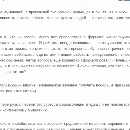
ек думающий, с прекрасной письменной речью, да и пишет без ошибок, ч
наивности, а чтобы собрать мнения других людей — и экспертов, и инте
 я, что ни говори, много лет проработала в формате бизнес-обуче
олько тысяч человек. И работая, всегда сознавала — и озвучивала э
ого материала, то можно считать, что время на обучение потрачено не 
минаре / вебинаре, люди встали и пошли работать принципиально по-но
знес-обучении. Автор вопроса еще корректно сформулировал: «Почему со
», а в большинстве случаев не помогают. И очень странно, что столь з
 — как же так?
использующий вполне человеческое желание получить побольше при мини
ро все изменится!»).
 перегрузки, пережитого стресса самоизоляции и едва ли не повсемест
 к критическому мышлению.
ческого инфобизнеса мало хороших предложений (впрочем, хорошего в
и, столкнувшись с ними раз-другой, человек может прийти к выводу: «з