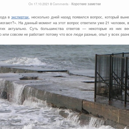
On 17.10.2021
0
Comments -
Короткие заметки
года в
экспертах
,
несколько дней назад появился вопрос, который выне
помогают?». На данный момент на этот вопрос ответили уже 21 человек, 
ногих актуально. Суть большинства ответов — некоторые из них в
 или совсем не работает потому что все люди разные, опыт у всех разн