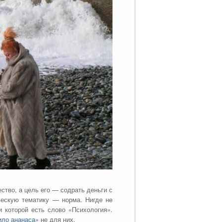
ество, а цель его — содрать деньги с
ческую тематику — норма. Нигде не
и которой есть слово «Психология».
ило ананаса
»
не для них.