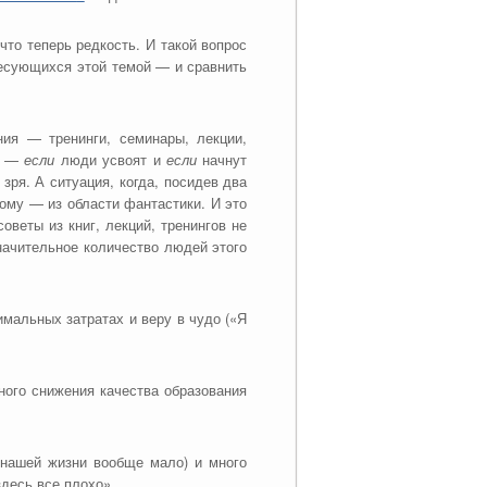
то теперь редкость. И такой вопрос
ресующихся этой темой — и сравнить
ния — тренинги, семинары, лекции,
то —
если
люди усвоят и
если
начнут
зря. А ситуация, когда, посидев два
вому — из области фантастики. И это
веты из книг, лекций, тренингов не
начительное количество людей этого
мальных затратах и веру в чудо («Я
ного снижения качества образования
 нашей жизни вообще мало) и много
десь все плохо».