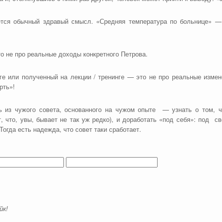
ется обычный здравый смысл. «Средняя температура по больнице» —
о не про реальные доходы конкретного Петрова.
ге или полученный на лекции / тренинге — это не про реальные измен
рть»!
ь из чужого совета, основанного на чужом опыте — узнать о том, 
, что, увы, бывает не так уж редко), и доработать «под себя»: под с
Тогда есть надежда, что совет таки сработает.
йк!