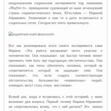
неоднозначном социальном эксперименте под названием
«Rhythm 0», проведенном художницей из ныне исчезнувшей
страны социалистического блока, Югославии — Мариной
Абр
а
мович. Упоминания о нем то и дело встречаются в
социальных сетях. Сегодня вот опять промелькнуло.
Вот как резюмировала итоги своего эксперимента сама
Марина: «Эта работа раскрывает нечто ужасное о
человечестве. Она показывает, как быстро человек может
причинить тебе боль при подходящих обстоятельствах. Она
показывает, как легко обезличить человека, который не
сопротивляется, который не защищает себя. Она
показывает, что, если создать соответствующие
обстоятельства, большинство «нормальных» людей,
очевидно, могут стать очень жестокими».
Всякий раз, когда я встречаюсь с этой историей, у меня
возникает два вопроса. Первый: почему Марина Абр
а
мович
не сопротивлялась всему, что с ней делали? Это можно