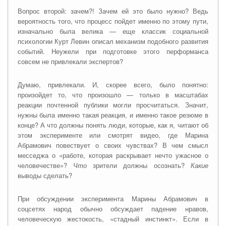
Вопрос второй: зачем?! Зачем ей это было нужно? Ведь
вероятность того, что процесс пойдет именно по этому пути,
изначально была велика — еще классик социальной
психологии Курт Левин описал механизм подобного развития
событий. Неужели при подготовке этого перформанса
совсем не привлекали экспертов?
Думаю, привлекали. И, скорее всего, было понятно:
произойдет то, что произошло — только в масштабах
реакции почтенной публики могли просчитаться. Значит,
нужны была именно такая реакция, и именно такое резюме в
конце? А что должны понять люди, которые, как я, читают об
этом эксперименте или смотрят видео, где Марина
Абр
а
мович повествует о своих чувствах? В чем смысл
месседжа о «работе, которая раскрывает нечто ужасное о
человечестве»?
Что
зрители должны осознать?
Какие
выводы сделать?
При обсуждении эксперимента Марины Абр
а
мович в
соцсетях народ обычно обсуждает падение нравов,
человеческую жестокость, «стадный инстинкт». Если в