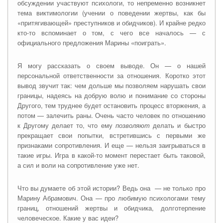
обсуждении участвуют психологи, то непременно возникнет
тема виктимологии (учении о поведении жертвы, как бы
«притягивающей» преступников и обидчиков). И крайне редко
кто-то вспоминает о том, с чего все началось — с
официального предложения Марины «поиграть».
Я могу рассказать о своем выводе. Он — о нашей
персональной ответственности за отношения. Коротко этот
вывод звучит так: чем дольше мы позволяем нарушать свои
границы, надеясь на добрую волю и понимание со стороны
Другого, тем труднее будет остановить процесс вторжения, а
потом — залечить раны. Очень часто человек по отношению
к Другому делает то, что ему
позволяют
делать и быстро
прекращает свои попытки, встретившись с первыми же
признаками сопротивления. И еще — нельзя заигрываться в
такие игры. Игра в какой-то момент перестает быть таковой,
а сил и воли на сопротивление уже нет.
Что вы думаете об этой истории? Ведь она — не только про
Марину Абр
а
мович. Она — про любимую психологами тему
границ, отношений жертвы и обидчика, долготерпение
человеческое. Какие у вас идеи?