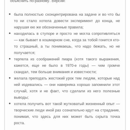
объяснить по-разному. Версии:
была полностью сконцентрирована на задаче и во что бы
то ни стало хотела довести эксперимент до конца, не
нарушая ею же обозначенные правила;
находилась в ступоре и просто не могла сопротивляться
— как бывает в кошмарном сне, когда за тобой гонится кто-
то страшный, а ты понимаешь, что надо бежать, но не
получается;
терпела из соображений пиара (хотя такого выражения,
кажется, еще не было в 1970-е годы) — чем громче
скандал, тем больше внимания и известности;
желала преподать жестокий урок тем людям, которые над
ней издевались — они наверняка хорошо запомнили этот
случай, хотя и не факт, что сделали из него полезные
выводы;
хотела получить вот такой жутковатый жизненный опыт —
творческие люди иной раз сознательно идут на страдание,
понимая, что здесь для них может быть скрыта точка
роста.