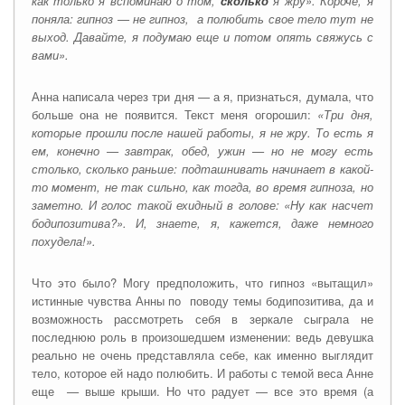
как только я вспоминаю о том,
сколько
я жру». Короче, я
поняла: гипноз — не гипноз, а полюбить свое тело тут не
выход. Давайте, я подумаю еще и потом опять свяжусь с
вами».
Анна написала через три дня — а я, признаться, думала, что
больше она не появится. Текст меня огорошил:
«Три дня,
которые прошли после нашей работы, я не жру. То есть я
ем, конечно — завтрак, обед, ужин — но не могу есть
столько, сколько раньше: подташнивать начинает в какой-
то момент, не так сильно, как тогда, во время гипноза, но
заметно. И голос такой ехидный в голове: «Ну как насчет
бодипозитива?». И, знаете, я, кажется, даже немного
похудела!».
Что это было? Могу предположить, что гипноз «вытащил»
истинные чувства Анны по поводу темы бодипозитива, да и
возможность рассмотреть себя в зеркале сыграла не
последнюю роль в произошедшем изменении: ведь девушка
реально не очень представляла себе, как именно выглядит
тело, которое ей надо полюбить. И работы с темой веса Анне
еще
—
выше крыши. Но что радует — все это время (а