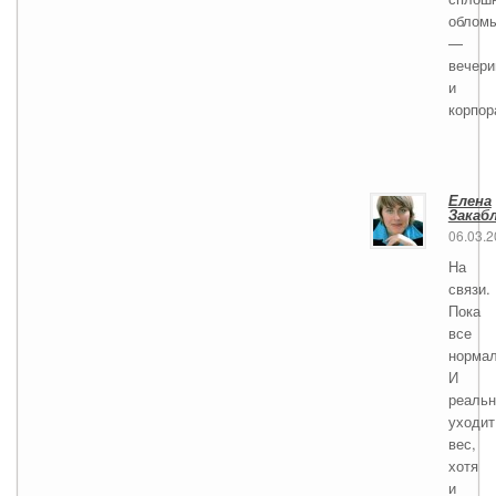
облом
—
вечери
и
корпор
Елена
Закаб
06.03.
На
связи.
Пока
все
нормал
И
реальн
уходит
вес,
хотя
и