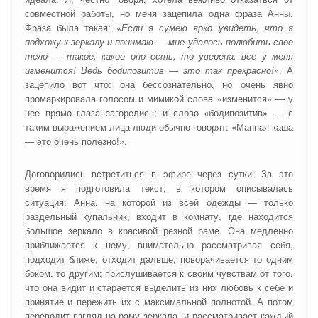
совместной работы, но меня зацепила одна фраза Анны.
Фраза была такая:
«Если я сумею ярко увидеть, что я
подхожу к зеркалу и понимаю — мне удалось полюбить свое
тело — такое, какое оно есть, то уверена, все у меня
изменится! Ведь бодипозитив — это так прекрасно!»
. А
зацепило вот что: она бессознательно, но очень явно
промаркировала голосом и мимикой слова «изменится» — у
нее прямо глаза загорелись; и слово «бодипозитив» — с
таким выражением лица люди обычно говорят: «Манная каша
— это очень полезно!».
Договорились встретиться в эфире через сутки. За это
время я подготовила текст, в котором описывалась
ситуация: Анна, на которой из всей одежды — только
раздельный купальник, входит в комнату, где находится
большое зеркало в красивой резной раме. Она медленно
приближается к нему, внимательно рассматривая себя,
подходит ближе, отходит дальше, поворачивается то одним
боком, то другим; прислушивается к своим чувствам от того,
что она видит и старается выделить из них любовь к себе и
принятие и пережить их с максимальной полнотой. А потом
переводит взгляд на раму зеркала, и рассматривает каждый