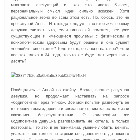
многовато спекуляций и, как это часто бывает,
первоначальный смысл идеи сильно искажен. Хотя
рациональное зерно во всем этом есть. Но, боюсь, это не
про случай Анны. И отсюда следует «во-вторых»: почему
девушка считает, что, если гипноз ей поможет, все уже
существующие и имеющиеся проблемы с физическим и
психологическим здоровьем будут решены и она сумеет
«полюбить свое тело»? Тело-то как, согласно на такое? Если
все так плохо в 34 года, то что же будет лет через пять-
десять?
Пообщались с Анной по скайпу. Вроде, вполне разумная
девушка, но продолжает настаивать на запросе
«бодипозитив через гипноз». Все мои попытки развернуть ее
в сторону темы здоровья и связанного с ним качества жизни
оказались безрезультатными. О философии же
бодипозитива девушка разговаривать не хотела, а только
повторила, что это, в ее понимании, умение любить, ценить,
уважать свое тело и не стремиться довести его до некоего
идеала. Я, честно говоря, хотела вежливо отказаться от