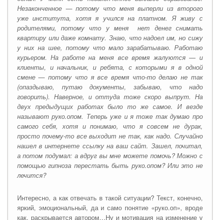
Незаконченное — потому что меня выперли из второго
уже института, хотя я учился на платном. Я живу с
родителями, потому что у меня нет денег снимать
квартиру или даже комнату. Знаю, что надоел им, но сижу
у них на шее, потому что мало зарабатываю. Работаю
курьером. На работе на меня все время жалуются — и
клиенты, и начальник, и ребята, с которыми я в одной
смене — потому что я все время что-то делаю не так
(опаздываю, путаю документы, забываю, что надо
говорить). Наверное, и оттуда тоже скоро выпрут. На
двух предыдущих работах было то же самое. И везде
называют руко.опом. Теперь уже и я тоже так думаю про
самого себя, хотя и понимаю, что я совсем не дурак,
просто почему-то все выходит не так, как надо.
Случайно
нашел в интернете ссылку на ваш сайт. Зашел, почитал,
а потом подумал: а вдруг вы мне можете помочь? Можно с
помощью гипноза перестать быть руко.опом? Или это не
лечится?
Интересно, а как отвечать в такой ситуации? Текст, конечно,
яркий, эмоциональный, да и само понятие «руко.оп», вроде
как, раскрывается автором…Ну и мотивация на изменение у