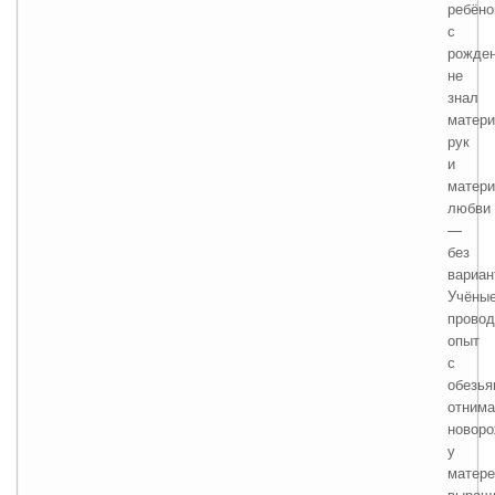
ребёно
с
рожде
не
знал
матери
рук
и
матери
любви
—
без
вариан
Учёны
прово
опыт
с
обезья
отним
новор
у
матере
выращ