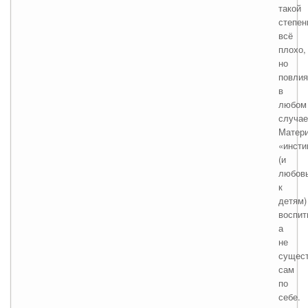
такой
степен
всё
плохо,
но
повли
в
любом
случае
Матери
«инсти
(и
любов
к
детям)
воспит
а
не
сущест
сам
по
себе.