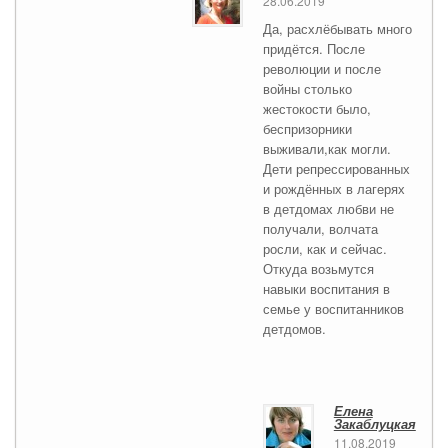
28.06.2019
Да, расхлёбывать много
придётся. После
революции и после
войны столько
жестокости было,
беспризорники
выживали,как могли.
Дети репрессированных
и рождённых в лагерях
в детдомах любви не
получали, волчата
росли, как и сейчас.
Откуда возьмутся
навыки воспитания в
семье у воспитанников
детдомов.
Елена
Закаблуцкая
11.08.2019