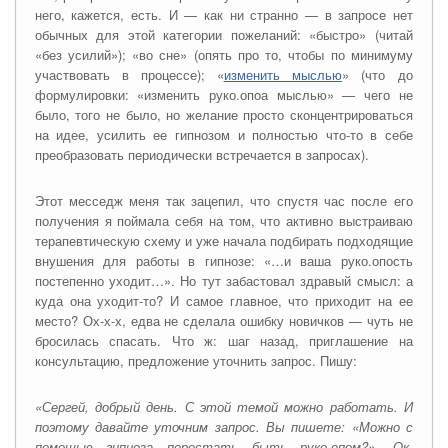
него, кажется, есть. И — как ни странно — в запросе нет
обычных для этой категории пожеланий: «быстро» (читай
«без усилий»); «во сне» (опять про то, чтобы по минимуму
участвовать в процессе); «
изменить мыслью
» (что до
формулировки: «изменить руко.опоа мыслью» — чего не
было, того не было, но желание просто сконцентрироваться
на идее, усилить ее гипнозом и полностью что-то в себе
преобразовать периодически встречается в запросах).
Этот месседж меня так зацепил, что спустя час после его
получения я поймала себя на том, что активно выстраиваю
терапевтическую схему и уже начала подбирать подходящие
внушения для работы в гипнозе: «…и ваша руко.опость
постепенно уходит…». Но тут забастовал здравый смысл: а
куда она уходит-то? И самое главное, что приходит на ее
место? Ох-х-х, едва не сделала ошибку новичков — чуть не
бросилась спасать. Что ж: шаг назад, приглашение на
консультацию, предложение уточнить запрос. Пишу:
«Сергей, добрый день. С этой темой можно работать. И
поэтому давайте уточним запрос. Вы пишете: «Можно с
помощью гипноза перестать быть руко.опом?». Ок,