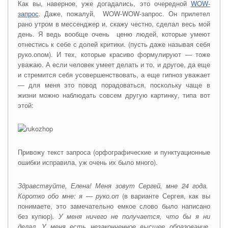
Как вы, наверное, уже догадались, это очередной
WOW-
запрос
. Даже, пожалуй, WOW-WOW-запрос. Он прилетел
рано утром в мессенджер и, скажу честно, сделал весь мой
день. Я ведь вообще очень ценю людей, которые умеют
отнестись к себе с долей критики. (пусть даже называя себя
руко.опом). И тех, которые красиво формулируют — тоже
уважаю. А если человек умеет делать и то, и другое, да еще
и стремится себя усовершенствовать, а еще гипноз уважает
— для меня это повод порадоваться, поскольку чаще в
жизни можно наблюдать совсем другую картинку, типа вот
этой:
Привожу текст запроса (орфографические и пунктуационные
ошибки исправила, уж очень их было много).
Здравствуйте, Елена! Меня зовут Сергей, мне 24 года.
Коротко обо мне: я — руко.оп
(в варианте Сергея, как вы
понимаете, это замечательно емкое слово было написано
без купюр)
. У меня ничего не получается, что бы я ни
делал. У меня есть незаконченное высшее образование.