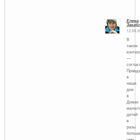
Елена
Закаб
12.08.
В
таком
контек
—
соглас
Правда
в
наши
дни
в
Домах
малют
детей
в
разы
больше
чем