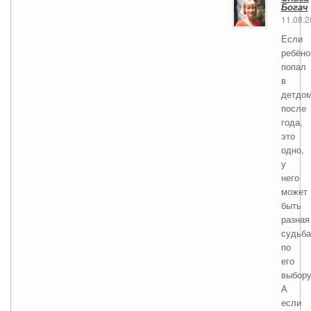
Богач
11.08.
Если
ребёно
попал
в
детдо
после
года,
это
одно,
у
него
может
быть
разная
судьба
по
его
выбору
А
если