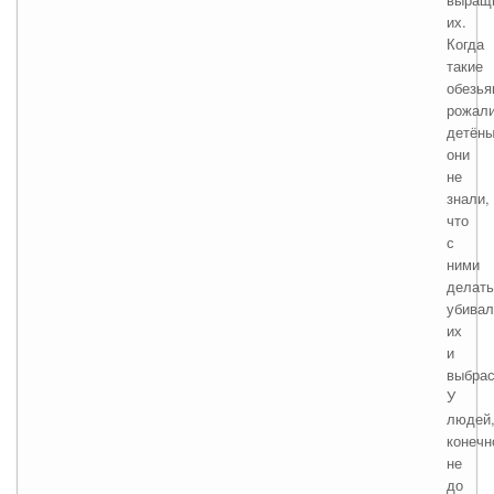
их.
Когда
такие
обезья
рожал
детёны
они
не
знали,
что
с
ними
делать
убивал
их
и
выбрас
У
людей
конечн
не
до