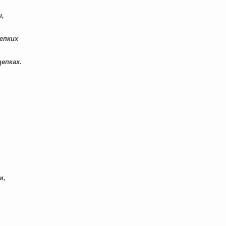
и,
епких
епках.
м,