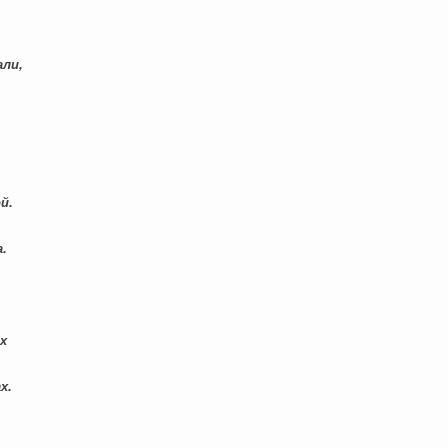
ли,
й.
.
х
х.