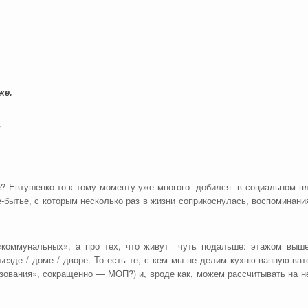
же.
,
е? Евтушенко-то к тому моменту уже многого добился в социальном п
-бытье, с которым несколько раз в жизни соприкоснулась, воспоминани
коммунальных», а про тех, что живут чуть подальше: этажом выше 
езде / доме / дворе. То есть те, с кем мы не делим кухню-ванную-вате
зования», сокращенно — МОП?) и, вроде как, можем рассчитывать на н