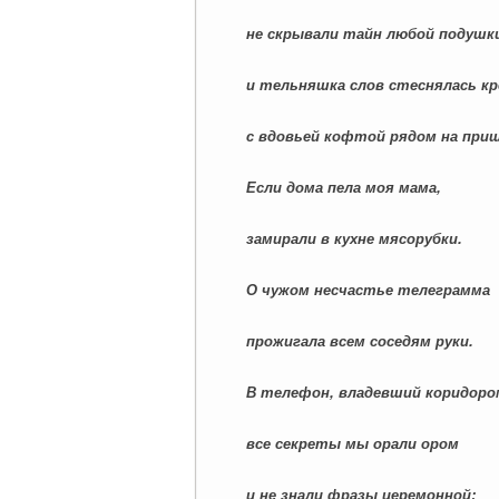
не скрывали тайн любой подушк
и тельняшка слов стеснялась кр
с вдовьей кофтой рядом на прищ
Если дома пела моя мама,
замирали в кухне мясорубки.
О чужом несчастье телеграмма
прожигала всем соседям руки.
В телефон, владевший коридоро
все секреты мы орали ором
и не знали фразы церемонной: