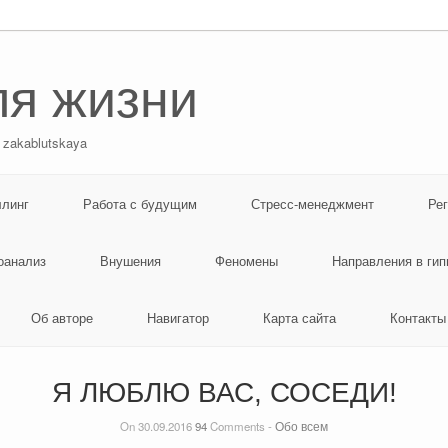
ля жизни
 zakablutskaya
ллинг
Работа с будущим
Стресс-менеджмент
Ре
оанализ
Внушения
Феномены
Направления в гип
Об авторе
Навигатор
Карта сайта
Контакты
Я ЛЮБЛЮ ВАС, СОСЕДИ!
On 30.09.2016
94
Comments -
Обо всем