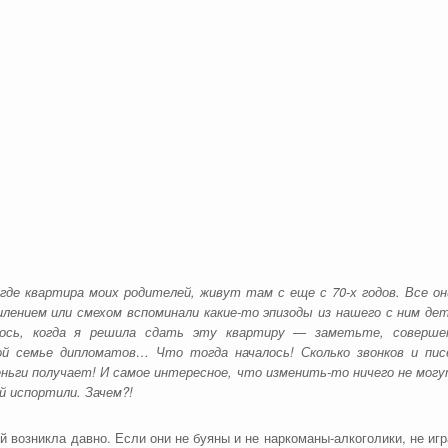
 где квартира моих родителей, живут там с еще с 70-х годов. Все он
милением или смехом вспоминали какие-то эпизоды из нашего с ним де
лось, когда я решила сдать эту квартиру — заметьте, соверше
ой семье дипломатов… Что тогда началось! Сколько звонков и пис
деньги получает! И самое интересное, что изменить-то ничего не мог
й испортили. Зачем?!
 возникла давно. Если они не буяны и не наркоманы-алкоголики, не игр