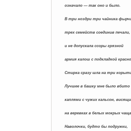
означало — так оно и было.
В три ноздри три чайника фырча
трех семейств соединив печали,
и не допускала ссоры грязной
армия калош с подкладкой красно
Стирка сразу шла на три корыта
Лучшее в башку мне было вбито
каплями с чужих кальсон, висящи
на веревках в белых мокрых чаща
Наволочки, будто бы подружки,