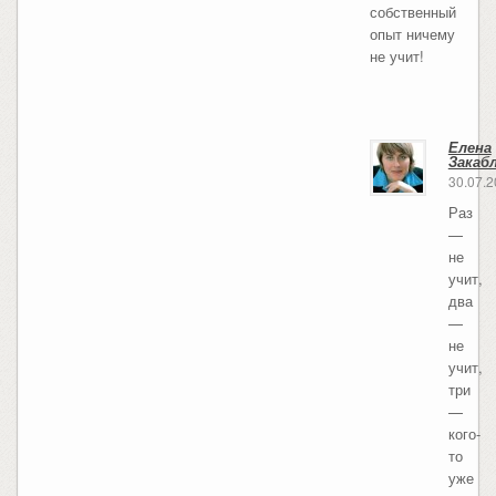
собственный
опыт ничему
не учит!
Елена
Закаб
30.07.
Раз
—
не
учит,
два
—
не
учит,
три
—
кого-
то
уже