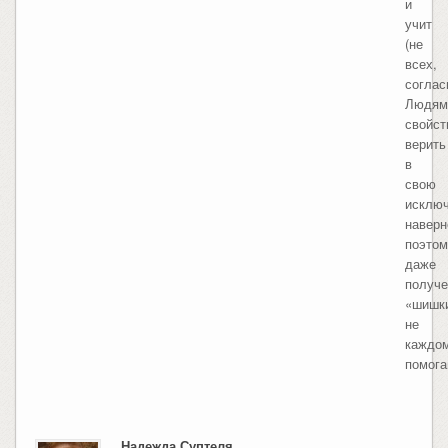
и
учит
(не
всех,
соглас
Людям
свойст
верить
в
свою
исключ
наверн
поэтом
даже
получ
«шишк
не
каждо
помога
Надежда Суптеля