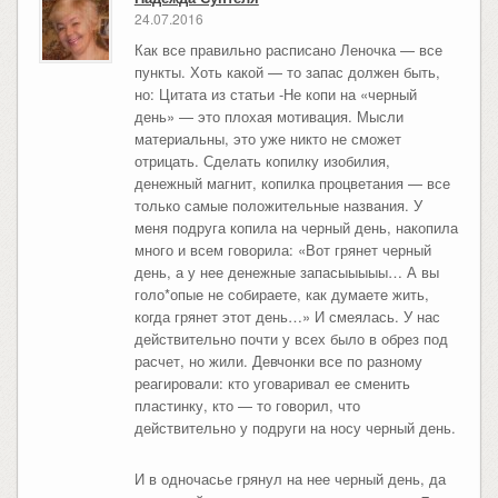
24.07.2016
Как все правильно расписано Леночка — все
пункты. Хоть какой — то запас должен быть,
но: Цитата из статьи -Не копи на «черный
день» — это плохая мотивация. Мысли
материальны, это уже никто не сможет
отрицать. Сделать копилку изобилия,
денежный магнит, копилка процветания — все
только самые положительные названия. У
меня подруга копила на черный день, накопила
много и всем говорила: «Вот грянет черный
день, а у нее денежные запасыыыыы… А вы
голо*опые не собираете, как думаете жить,
когда грянет этот день…» И смеялась. У нас
действительно почти у всех было в обрез под
расчет, но жили. Девчонки все по разному
реагировали: кто уговаривал ее сменить
пластинку, кто — то говорил, что
действительно у подруги на носу черный день.
И в одночасье грянул на нее черный день, да