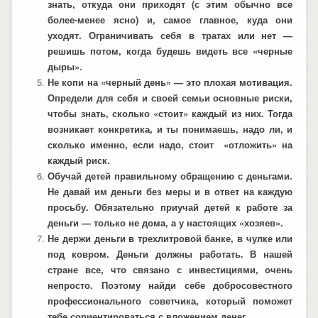
знать, откуда они приходят (с этим обычно все
более-менее ясно) и, самое главное, куда они
уходят. Ограничивать себя в тратах или нет —
решишь потом, когда будешь видеть все «черные
дыры».
Не копи на «черный день» — это плохая мотивация.
Определи для себя и своей семьи основные риски,
чтобы знать, сколько «стоит» каждый из них. Тогда
возникает конкретика, и ты понимаешь, надо ли, и
сколько именно, если надо, ст
о
ит «отложить» на
каждый риск.
Обучай детей правильному обращению с деньгами.
Не давай им деньги без меры и в ответ на каждую
просьбу. Обязательно приучай детей к работе за
деньги — только не дома, а у настоящих «хозяев».
Не держи деньги в трехлитровой банке, в чулке или
под ковром. Деньги должны работать. В нашей
стране все, что связано с инвестициями, очень
непросто. Поэтому найди себе добросовестного
профессионального советчика, который поможет
тебе сориентироваться с вложением денег.