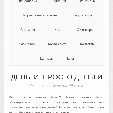
Гипноанализ
Внушения
Феномены
Направления в гипнозе
Консультация
Сертификаты
Книга
Об авторе
Навигатор
Карта сайта
Контакты
Партнеры
Блог
ДЕНЬГИ. ПРОСТО ДЕНЬГИ
On 21.07.2016
78
Comments -
Обо всем
Вы помните «лихие 90-е»? Когда сказано было:
обогащайтесь, и все граждане на постсоветском
пространстве резко обеднели? Хотя нет, не все. Некоторые
люди,
действительно,
нажили деньги.