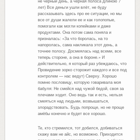
не черный день, а черная полоса длиною 7
лет) Все деньги ушли влёт, не буду
рассказывать здесь про ее ситуации, но мы
все от души жалели ее и как голопопые,
помогали как могли копейками и даже
продуктами. Она потом сама поняла и
призналась: «За что боролась, на то
напоролась, сама накликала этот день, а
точнее полосу. Досмеялась над всеми, все
теперь стороне, а она в бороне.» И
действительно, я который раз убеждаюсь, что
Провидение зорко сторожит каждого и все под
контролем — нас ведут) Сверху. Хорошо
помню пословицу, которую говаривала моя
бабуля: Не смейся над чужой бедой, своя за
плечами ходит. Оно ведь так и есть, нельзя
смеяться над людьми, возвышаться,
злорадствовать. Будь попроще, но не проще
амёбы конечно и будет все хорошо.
Те, кто стремился, тот добился, добиваться
скажу вам не айс, но возможно. Приходится