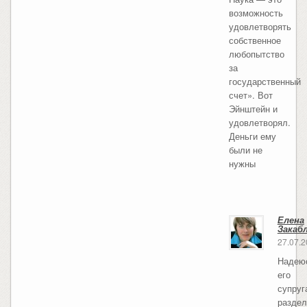
возможность
удовлетворять
собственное
любопытство
за
государственный
счет». Вот
Эйнштейн и
удовлетворял.
Деньги ему
были не
нужны
Елена
Закаб
27.07.
Надею
его
супруг
разде