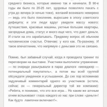
среднего бизнеса, которые именно так и начинали. В 90-е
годы им было по 20-25 лет, здоровье позволяло пахать с
утра до вечера (и ночью тоже), желаний возникало немерено
— ведь это было поколение, выросшее в эпоху советского
дефицита; и эти люди вдруг увидели массу нового:
путешествия, красивые машины, уютные большие квартиры,
загородные дома, статус и много еще чего, что дают деньги.
И стали на это зарабатывать. Предвижу вопрос об обычном
человеческом счастье. Отвечаю: у кого как. По-разному. И
такое впечатление, что напрямую с деньгами это не связано.
Помню, был забавный случай, когда я проводила тренинг по
переговорам на выставке. Участники выполняли упражнение
— по очереди разыгрывали в парах диалоги «менеджер —
потенциальный покупатель», а потом мы всей группой
обсуждали увиденное и услышанное. До сих пор вспоминаю
задумчивый комментарий одного из участников (кстати,
сейчас он — генеральный директор той же компании):
«Ребята, я понимаю, что это все игра… Но каким же алчным
огнем вспыхивают глаза каждого из нас при слове «деньги»!
Как будто лампочки включают!».