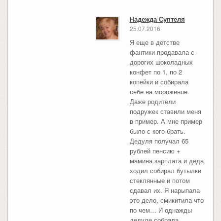
Надежда Суптеля
25.07.2016
Я еще в детстве
фантики продавала с
дорогих шоколадных
конфет по 1, по 2
копейки и собирала
себе на мороженое.
Даже родители
подружек ставили меня
в пример. А мне пример
было с кого брать.
Дедуля получал 65
рублей пенсию +
мамина зарплата и деда
ходил собирал бутылки
стеклянные и потом
сдавал их. Я нарыпала
это дело, смикитила что
по чем… И однажды
дедуле собрала