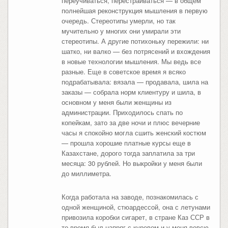
переучиваться, перестраиваться — в общем
полнейшая реконструкция мышления в первую
очередь. Стереотипы умерли, но так
мучительно у многих они умирали эти
стереотипы. А другие потихоньку пережили: ни
шатко, ни валко — без потрясений и вхождения
в новые технологии мышления. Мы ведь все
разные. Еще в советское время я всяко
подрабатывала: вязала — продавала, шила на
заказы — собрала норм клиентуру и шила, в
основном у меня были женщины из
администрации. Приходилось спать по
копейкам, зато за две ночи и плюс вечерние
часы я спокойно могла сшить женский костюм
— прошла хорошие платные курсы еще в
Казахстане, дорого тогда заплатила за три
месяца: 30 рублей. Но выкройки у меня были
до миллиметра.
Когда работала на заводе, познакомилась с
одной женщиной, стюардессой, она с летунами
привозила коробки сигарет, в стране Каз ССР в
то время был напряг с куревом и у меня вовсю