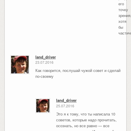
его
точку
зрения
хотя
бы
части
land_driver
23.07.2016
Как говорится, послушай чужой совет и сделай
по-своему
land_driver
25.07.2016
Это я к тому, что ты написала 10
советов, которые надо прочитать,
осознать, но все равно — все