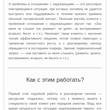
А проблемы в отношениях с окружающими — это регулярно
повторяющиеся ситуации, при которых человеку не удается
выстроить или поддерживать в течение нужного времени
обычный человеческий контакт. Типичная жалоба клиента с
проблемой «отношения с окружающими» звучит так: «
Они
меня не слышат (не уважают; не ценят; не воспринимают
всерьез; бесят и т.п.). Начинают такие клиенты с изучения
техник эффективного общения, потом плавно переходят к
тренингам личностного роста, а к разговорному гипнозу
обращаются в последнюю очередь, причем, первоначальный
запрос — «как заставить
их
меня слышать (уважать; ценить;
воспринимать всерьез; не бесить и т.п.).
Как с этим работать?
Первый этап подобной работы в разговорном гипнозе —
ресурсная «подкачка», потому что к моменту визита к
специалисту такой клиент уже порядком измотан. Ведь все
время натыкаться на ситуацию недопонимания тяжело: это