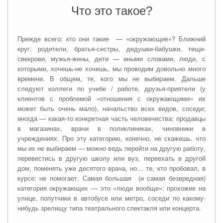
Что это такое?
Прежде всего: кто они такие — «окружающие»? Ближний
круг: родители, братья-сестры, дедушки-бабушки, тещи-
свекрови, мужья-жены, дети — иными словами, люди, с
которыми, хочешь-не хочешь, мы проводим довольно много
времени. В общем, те, кого мы не выбираем. Дальше
следуют коллеги по учебе / работе, друзья-приятели (у
клиентов с проблемой «отношения с окружающими» их
может быть очень мало), начальство всех видов, соседи;
иногда — какая-то конкретная часть человечества: продавцы
в магазинах, врачи в поликлиниках, чиновники в
учреждениях. Про эту категорию, конечно, не скажешь, что
мы их не выбираем — можно ведь перейти на другую работу,
перевестись в другую школу или вуз, переехать в другой
дом, поменять уже десятого врача, но… те, кто пробовал, в
курсе: не помогает. Самая большая (и самая безвредная)
категория окружающих — это «люди вообще»: прохожие на
улице, попутчики в автобусе или метро, соседи по какому-
нибудь зрелищу типа театрального спектакля или концерта.