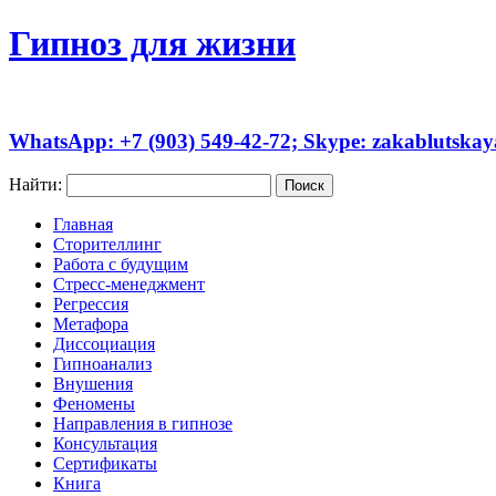
Гипноз для жизни
WhatsApp: +7 (903) 549-42-72; Skype: zakablutskay
Найти:
Главная
Сторителлинг
Работа с будущим
Стресс-менеджмент
Регрессия
Метафора
Диссоциация
Гипноанализ
Внушения
Феномены
Направления в гипнозе
Консультация
Сертификаты
Книга