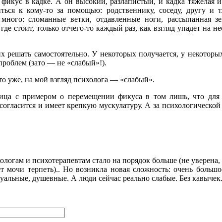
фикус в кадке. А он высокий, разлапистый, и кадка тяжелая и 
ься к кому-то за помощью: родственнику, соседу, другу и т.
 много: сломанные ветки, отдавленные ноги, рассыпанная з
е стоит, только отчего-то каждый раз, как взгляд упадет на нес
 решать самостоятельно. У некоторых получается, у некоторых 
проблем (зато — не «слабый»!).
то уже, на мой взгляд психолога — «слабый».
ца с примером о перемещении фикуса в том лишь, что для п
согласится и имеет крепкую мускулатуру. А за психологической
логам и психотерапевтам стало на порядок больше (не уверена, 
ет мочи терпеть).. Но возникла новая сложность: очень большо
туальные, душевные. А люди сейчас реально слабые. Без кавычек