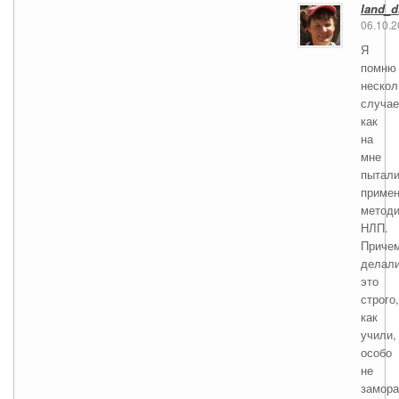
land_d
06.10.
Я
помню
нескол
случае
как
на
мне
пытал
примен
методи
НЛП.
Приче
делал
это
строго,
как
учили,
особо
не
замора