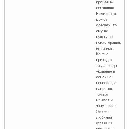
проблемы
осознанно.
Если он это
может
сделать, то
ему не
нужны не
психотерапия,
ни гипноз.
Ко мне
приходят
тогда, когда
«копание в
себе» не
помогает, а,
напротив,
только
мешает и
запутывает.
Это моя
любимая
фраза из
числа тех,