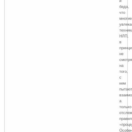
и
беда,
что
многие
увлек
техник
НЛП,
в
принци
не
смотря
на
того,
с
кем
пытаю
взаимо
а
только
отсле
правил
«проце
Особе