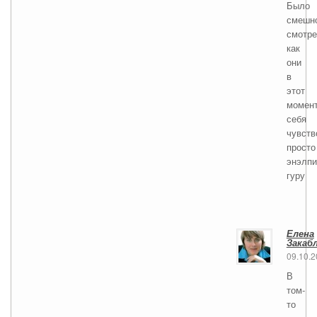
Было
смешн
смотре
как
они
в
этот
момен
себя
чувств
просто
энэлп
гуру
Елена
Закаб
09.10.
В
том-
то