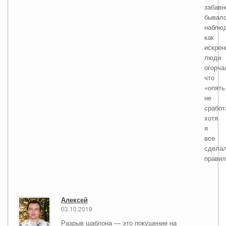
забавн
бывал
наблюд
как
искрен
люди
огорча
что
«опять
не
сработ
хотя
я
все
сдела
правил
Алексей
03.10.2019
Разрыв шаблона — это покушение на