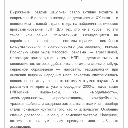
Выражение «разрыв шаблона» стало активно входить в
современный словарь в последнее десятилетие ХХ века — с
появлением в нашей стране моды на нейролингвистическое
программирование, НЛП. Для тех, кто не в курсе, что это
такое, или забыл: психотехники, базирующиеся на
наработках в сфере гештальт-терапии, семейного
консультирования и эриксоновского (разговорного) гипноза.
Поскольку мода была массовой, реклама — агрессивной,
желающих прикоснуться к теме НЛП — десятки тысяч, а
специалистов, которые действительно имели сколько-нибудь
серьезное образование — маловато, терминология при
обучении широких народных масс зачастую употреблялась
совсем не по делу, а просто потому что умно звучит. А с
развитием интернета, уже к середине 2000-х годов такие
НЛП-рские выражансы, как «модальность»,
«субмодальность», «пресуппозиция», «рифрейминг»,
«разрыв шаблона и создание замешательства» и т.п. вообще
стали признаком крутости того, кто их использует. Особенно
сильно досталось шаблону с замешательством. Наверное,
потому что на ум сразу приходит много забавных
ассоциаций.