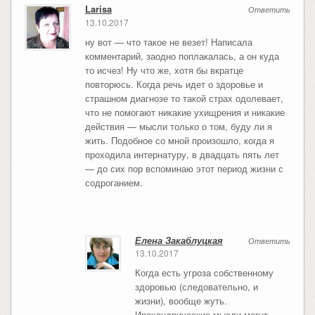
Larisa
Ответить
13.10.2017
ну вот — что такое не везет! Написала
комментарий, заодно поплакалась, а он куда
то исчез! Ну что же, хотя бы вкратце
повторюсь. Когда речь идет о здоровье и
страшном диагнозе то такой страх одолевает,
что не помогают никакие ухищрения и никакие
действия — мысли только о том, буду ли я
жить. Подобное со мной произошло, когда я
проходила интернатуру, в двадцать пять лет
— до сих пор вспоминаю этот период жизни с
содроганием.
Елена Закаблуцкая
Ответить
13.10.2017
Когда есть угроза собственному
здоровью (следовательно, и
жизни), вообще жуть.
Ипохондрические мысли могут