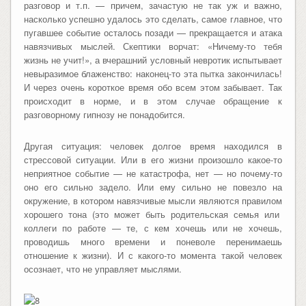
разговор и т.п. — причем, зачастую не так уж и важно,
насколько успешно удалось это сделать, самое главное, что
пугавшее событие осталось позади — прекращается и атака
навязчивых мыслей. Скептики ворчат: «Ничему-то тебя
жизнь не учит!», а вчерашний условный невротик испытывает
невыразимое блаженство: наконец-то эта пытка закончилась!
И через очень короткое время обо всем этом забывает. Так
происходит в норме, и в этом случае обращение к
разговорному гипнозу не понадобится.
Другая ситуация: человек долгое время находился в
стрессовой ситуации. Или в его жизни произошло какое-то
неприятное событие — не катастрофа, нет — но почему-то
оно его сильно задело. Или ему сильно не повезло на
окружение, в котором навязчивые мысли являются правилом
хорошего тона (это может быть родительская семья или
коллеги по работе — те, с кем хочешь или не хочешь,
проводишь много времени и поневоле перенимаешь
отношение к жизни). И с какого-то момента такой человек
осознает, что не управляет мыслями.